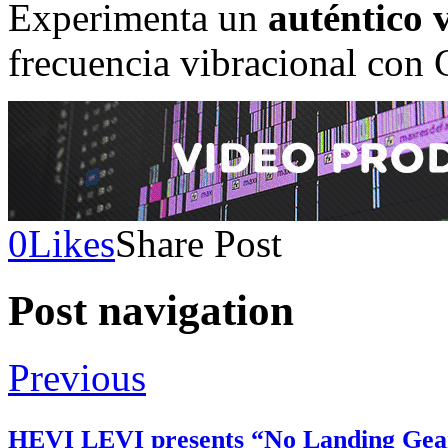
Experimenta un
auténtico 
frecuencia vibracional con C
0
Likes
Share Post
Post navigation
Previous
HEVI LEVI presents “No Landing Gea