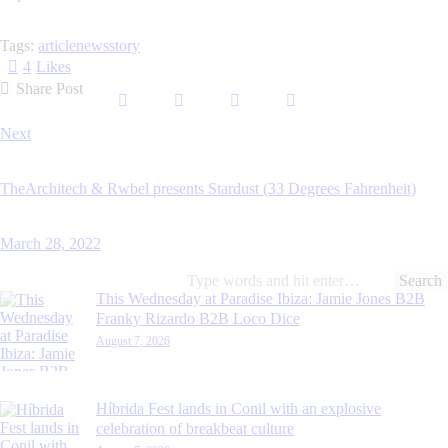
Tags:
article
news
story
4
Likes
Share Post
Post
Next
navigation
TheArchitech & Rwbel presents Stardust (33 Degrees Fahrenheit)
March 28, 2022
Search
for:
This Wednesday at Paradise Ibiza: Jamie Jones B2B
Franky Rizardo B2B Loco Dice
August 7, 2026
Híbrida Fest lands in Conil with an explosive
celebration of breakbeat culture